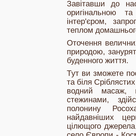
Завітавши до на
оригінальною та
інтер'єром, запр
теплом домашнього
Оточення величних
природою, занурят
буденного життя.
Тут ви зможете пос
та біля Сріблястих
водний масаж, 
стежинами, здій
полонину Росо
найдавніших це
цілющого джерела,
село Європи - Косм