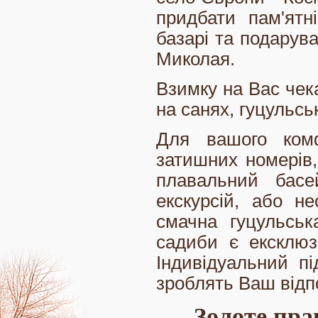
придбати пам'ятн
базарі та подарув
Миколая.
Взимку на Вас чека
на санях, гуцульсь
Для вашого комф
затишних номерів,
плавальний басе
екскурсій, або не
смачна гуцульськ
садиби є ексклюзи
Індивідуальний пі
зроблять Ваш відп
Золоте пра