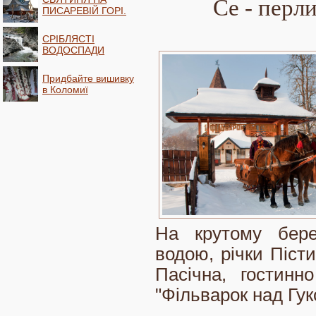
Се - перли
ПИСАРЕВІЙ ГОРІ.
СРІБЛЯСТІ
ВОДОСПАДИ
Придбайте вишивку
в Коломиї
На крутому бере
водою, річки Пісти
Пасічна, гостинн
"Фільварок над Гук