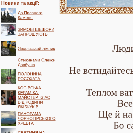
Новини та акції:
До Писаного
Каменя
ЗИМОВІ ШЕШОРИ
ЗАПРОШУЮТЬ
Люди
Яворівський ліжник
Стежинами Олекси
Довбуша
Не встидайтесь,
ПОЛОНИНА
РОСОХАТА.
КОСІВСЬКА
Теплом ват
КЕРАМІКА:
МАЙСТЕР-КЛАС
Все
ВІД РОДИНИ
ЯКІБЧУКІВ.
Ще й на
ПАНОРАМА
ЧОРНОГІРСЬКОГО
Бо с
ХРЕБТА
СВЯТИНЯ НА