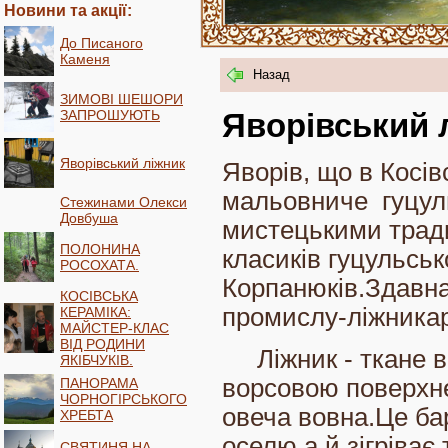
Новини та акції:
До Писаного
Каменя
Назад
ЗИМОВІ ШЕШОРИ
ЗАПРОШУЮТЬ
Яворівський 
Яворівський ліжник
Яворів, що в Косів
мальовниче гуцуль
Стежинами Олекси
Довбуша
мистецькими тради
ПОЛОНИНА
класиків гуцульськ
РОСОХАТА.
Корпанюків.Здавна
КОСІВСЬКА
промислу-ліжникар
КЕРАМІКА:
МАЙСТЕР-КЛАС
ВІД РОДИНИ
Ліжник - ткане в
ЯКІБЧУКІВ.
ворсовою поверхн
ПАНОРАМА
ЧОРНОГІРСЬКОГО
овеча вовна.Це ба
ХРЕБТА
оселю,а й зігріває 
СВЯТИНЯ НА