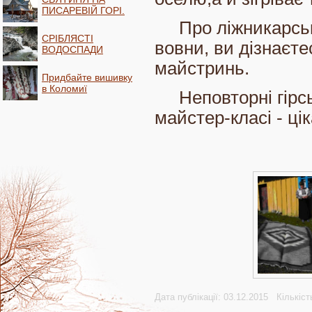
ПИСАРЕВІЙ ГОРІ.
Про ліжникарське
СРІБЛЯСТІ
вовни, ви дізнаєте
ВОДОСПАДИ
майстринь.
Придбайте вишивку
в Коломиї
Неповторні гірськ
майстер-класі - ці
Дата публікації: 03.12.2015 Кількіст