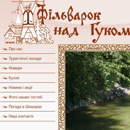
Про нас
Туристичні походи
Номери
Кухня
Новини і акції
Фото наших гостей
Погода в Шешорах
Наші контакти