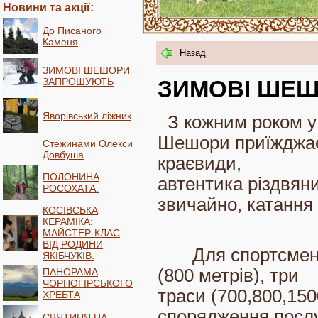
Новини та акції:
До Писаного
Каменя
Назад
ЗИМОВІ ШЕШОРИ
ЗАПРОШУЮТЬ
ЗИМОВІ ШЕ
Яворівський ліжник
З кожним роком у
Шешори приїжджає
Стежинами Олекси
Довбуша
краєвиди,
ПОЛОНИНА
автентика різдвяни
РОСОХАТА.
звичайно, катання 
КОСІВСЬКА
КЕРАМІКА:
МАЙСТЕР-КЛАС
ВІД РОДИНИ
Для спортсменів 
ЯКІБЧУКІВ.
(800 метрів), три
ПАНОРАМА
ЧОРНОГІРСЬКОГО
траси (700,800,150
ХРЕБТА
спорядження,посл
СВЯТИНЯ НА