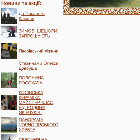
Новини та акції:
До Писаного
Каменя
ЗИМОВІ ШЕШОРИ
ЗАПРОШУЮТЬ
Яворівський ліжник
Стежинами Олекси
Довбуша
ПОЛОНИНА
РОСОХАТА.
КОСІВСЬКА
КЕРАМІКА:
МАЙСТЕР-КЛАС
ВІД РОДИНИ
ЯКІБЧУКІВ.
ПАНОРАМА
ЧОРНОГІРСЬКОГО
ХРЕБТА
СВЯТИНЯ НА