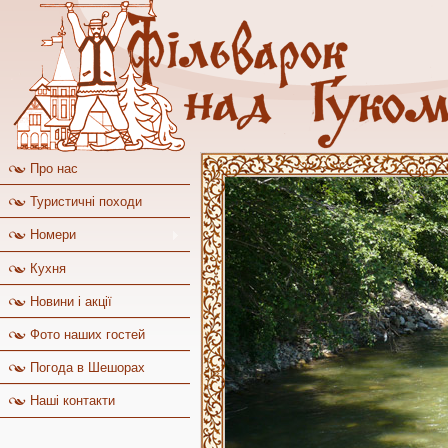
Про нас
Туристичні походи
Номери
Кухня
Новини і акції
Фото наших гостей
Погода в Шешорах
Наші контакти