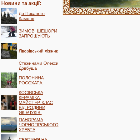
Новини та акції:
До Писаного
Каменя
ЗИМОВІ ШЕШОРИ
ЗАПРОШУЮТЬ
Яворівський ліжник
Стежинами Олекси
Довбуша
ПОЛОНИНА
РОСОХАТА.
КОСІВСЬКА
КЕРАМІКА:
МАЙСТЕР-КЛАС
ВІД РОДИНИ
ЯКІБЧУКІВ.
ПАНОРАМА
ЧОРНОГІРСЬКОГО
ХРЕБТА
СВЯТИНЯ НА