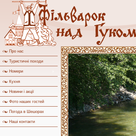
Про нас
Туристичні походи
Номери
Кухня
Новини і акції
Фото наших гостей
Погода в Шешорах
Наші контакти