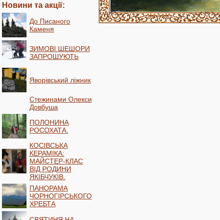
Новини та акції:
До Писаного
Каменя
ЗИМОВІ ШЕШОРИ
ЗАПРОШУЮТЬ
Яворівський ліжник
Стежинами Олекси
Довбуша
ПОЛОНИНА
РОСОХАТА.
КОСІВСЬКА
КЕРАМІКА:
МАЙСТЕР-КЛАС
ВІД РОДИНИ
ЯКІБЧУКІВ.
ПАНОРАМА
ЧОРНОГІРСЬКОГО
ХРЕБТА
СВЯТИНЯ НА