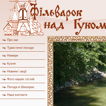
Про нас
Туристичні походи
Номери
Кухня
Новини і акції
Фото наших гостей
Погода в Шешорах
Наші контакти