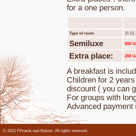
for a one person.
Type of room
15.01.
Semiluxe
600 
Extra place:
200 
A breakfast is includ
Children for 2 years
discount ( you can g
For groups with lon
Advanced payment 
© 2012 Fil'varok nad Hukom. All rights reserved.