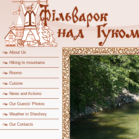
About Us
Hiking to mountains
Rooms
Cuisine
News and Actions
Our Guests' Photos
Weather in Sheshory
Our Contacts