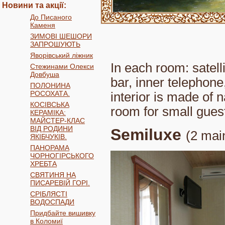
Новини та акції:
До Писаного
Каменя
ЗИМОВІ ШЕШОРИ
ЗАПРОШУЮТЬ
Яворівський ліжник
In each room: satelli
Стежинами Олекси
Довбуша
bar, inner telephone
ПОЛОНИНА
РОСОХАТА.
interior is made of 
КОСІВСЬКА
room for small gues
КЕРАМІКА:
МАЙСТЕР-КЛАС
ВІД РОДИНИ
Semiluxe
(2 mai
ЯКІБЧУКІВ.
ПАНОРАМА
ЧОРНОГІРСЬКОГО
ХРЕБТА
СВЯТИНЯ НА
ПИСАРЕВІЙ ГОРІ.
СРІБЛЯСТІ
ВОДОСПАДИ
Придбайте вишивку
в Коломиї